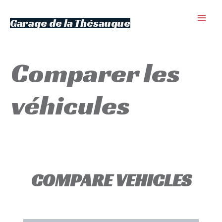
Aller
Main
au
Garage de la Thésauque
contenu
Men
Comparer les
véhicules
COMPARE VEHICLES